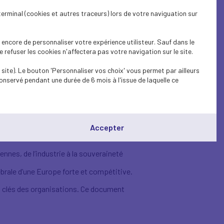
r l’Europe : le risque de
terminal (cookies et autres traceurs) lors de votre naviguation sur
encore de personnaliser votre expérience utilisteur. Sauf dans le
endre des initiatives fortes, conformément
refuser les cookies n'affectera pas votre navigation sur le site.
leader dans le développement de
site). Le bouton 'Personnaliser vos choix' vous permet par ailleurs
onservé pendant une durée de 6 mois à l'issue de laquelle ce
 industrielle et l'autonomie stratégique de
Accepter
nds et italiens pour définir des réponses
nes, de l’industrie à la souveraineté
ébrale d’une Europe forte et compétitive.
s clés des organisations. Ce document