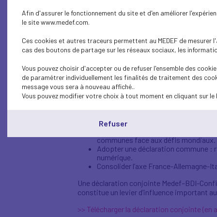
septième édition du Forum 
Afin d'assurer le fonctionnement du site et d'en améliorer l'expéri
désindustrialisation au sein
le site www.medef.com.
Ces cookies et autres traceurs permettent au MEDEF de mesurer l'au
L’Europe ne peut plus se permettre de prend
cas des boutons de partage sur les réseaux sociaux, les information
aux mesures
préconisées par les rapports Draghi et Lett
Vous pouvez choisir d'accepter ou de refuser l'ensemble des cookies
technologies essentielles à ses intérêts st
de paramétrer individuellement les finalités de traitement des cook
message vous sera à nouveau affiché..
C’est dans ce contexte que l’édition 2025 
Vous pouvez modifier votre choix à tout moment en cliquant sur le 
l'Europe : combler l'écart de compétitivité d
Objectifs du forum
Refuser
Renforcer l’influence européenne : pe
communes face aux défis mondiaux.
Adopter une déclaration commune : rap
numérique.
Consolider l’axe France-Allemagne-Ita
Une déclaration conjointe Medef–BDI-Confin
constitue un levier d’influence important a
>> Télécharger la déclaration conjointe (en 