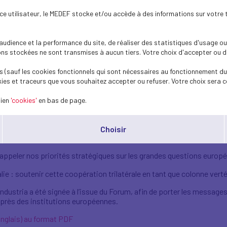
économique trilatéral, à un moment clé pou
ence utilisateur, le MEDEF stocke et/ou accède à des informations sur votre 
 de l’UE est plus élevé que jamais.
dience et la performance du site, de réaliser des statistiques d'usage ou 
re davantage de retard face aux États-Unis et à la Chine et doit pr
s stockées ne sont transmises à aucun tiers. Votre choix d'accepter ou de 
a, pour affirmer son indépendance, renforcer sa sécurité et rester 
 (sauf les cookies fonctionnels qui sont nécessaires au fonctionnement du 
ratégiques.
ies et traceurs que vous souhaitez accepter ou refuser. Votre choix sera c
du Forum a retenu comme thème de travaux : «
Renforcer la résilience
lien
'cookies'
en bas de page.
ans les principales chaînes de valeur industrielles
».
Choisir
rmettre un dialogue direct entre chefs d’entreprises français, allema
peler nos priorités stratégiques sur les grandes questions européen
lie : soutenir cette coopération trilatérale en tant que colonne vert
dustria a été signée à l’issue du Forum, afin de porter les message
uprès des institutions européennes.
anglais) au format PDF