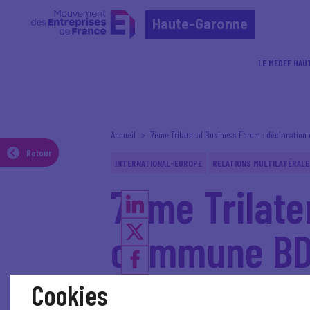
Haute-Garonne
LE MEDEF HAU
Accueil
7ème Trilateral Business Forum : déclaratio
Retour
INTERNATIONAL-EUROPE
RELATIONS MULTILATÉRALE
7ème Trilate
commune BDI
Cookies
Les présidents du Medef, du