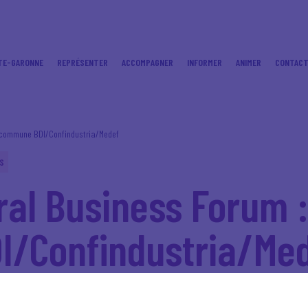
TE-GARONNE
REPRÉSENTER
ACCOMPAGNER
INFORMER
ANIMER
CONTAC
n commune BDI/Confindustria/Medef
S
ral Business Forum :
/Confindustria/Me
 BDI et de la Confindustria se réunissent l