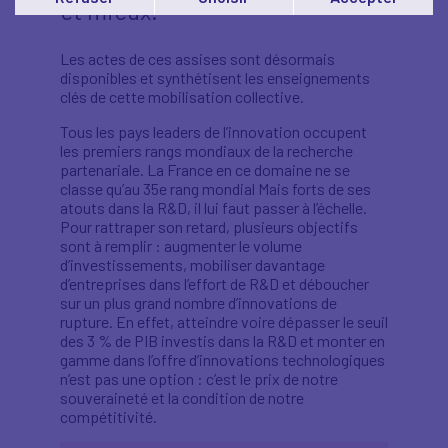
et mieux.
Vous pouvez modifier votre choix à tout moment en
cliquant sur le lien
'cookies'
en bas de page.
Les actes de ces assises sont désormais
disponibles et synthétisent les enseignements
clés de cette mobilisation collective.
Tous les pays leaders de l’innovation occupent
les premiers rangs mondiaux de la recherche
partenariale. La France en ce domaine ne se
classe qu’au 35e rang mondial Mais forts de ses
atouts dans la R&D, il lui faut passer à l’échelle.
Pour rattraper son retard, plusieurs objectifs
sont à remplir : augmenter le volume
d’investissements, mobiliser davantage
d’entreprises dans l’effort de R&D et déboucher
sur un plus grand nombre d’innovations de
rupture. En effet, atteindre voire dépasser le seuil
des 3 % de PIB investis dans la R&D et monter en
gamme dans l’offre d’innovations technologiques
n’est pas une option : c’est le prix de notre
souveraineté et la condition de notre
compétitivité.