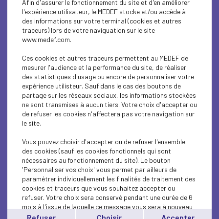
Afin d'assurer le fonctionnement du site et d'en améliorer
l’ANRT et le Medef à l’Institut
l'expérience utilisateur, le MEDEF stocke et/ou accède à
des informations sur votre terminal (cookies et autres
de France, en coopération
traceurs) lors de votre naviguation sur le site
avec France Industrie, France
www.medef.com.
innovation, le comité Richelieu
Ces cookies et autres traceurs permettent au MEDEF de
et les principales associations
mesurer l'audience et la performance du site, de réaliser
des statistiques d'usage ou encore de personnaliser votre
et réseaux de la recherche
expérience utilisteur. Sauf dans le cas des boutons de
partenariale ; ont rassemblé
partage sur les réseaux sociaux, les informations stockées
ne sont transmises à aucun tiers. Votre choix d'accepter ou
dirigeants, chercheurs,
de refuser les cookies n'affectera pas votre navigation sur
universitaires et
le site.
parlementaires autour d’une
Vous pouvez choisir d'accepter ou de refuser l'ensemble
conviction partagée : faciliter
des cookies (sauf les cookies fonctionnels qui sont
nécessaires au fonctionnement du site). Le bouton
les coopérations entre les
'Personnaliser vos choix' vous permet par ailleurs de
paramétrer individuellement les finalités de traitement des
entreprises et la recherche
cookies et traceurs que vous souhaitez accepter ou
publique et en amplifier le
refuser. Votre choix sera conservé pendant une durée de 6
mois à l'issue de laquelle ce message vous sera à nouveau
mouvement pour innover plus
affiché..
Refuser
Choisir
Accepter