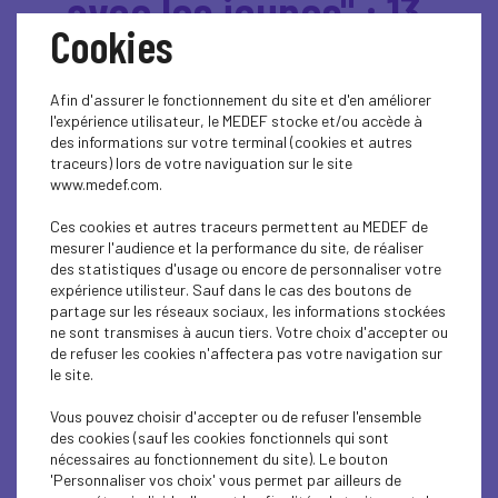
avec les jeunes" : 13
Cookies
propositions en
faveur de la
Afin d'assurer le fonctionnement du site et d'en améliorer
l'expérience utilisateur, le MEDEF stocke et/ou accède à
des informations sur votre terminal (cookies et autres
jeunesse
traceurs) lors de votre naviguation sur le site
www.medef.com.
Ces cookies et autres traceurs permettent au MEDEF de
A l'occasion du Forum des
mesurer l'audience et la performance du site, de réaliser
entrepreneurs de l’UPE13 au
des statistiques d'usage ou encore de personnaliser votre
expérience utilisteur. Sauf dans le cas des boutons de
Stade Vélodrome de Marseille
partage sur les réseaux sociaux, les informations stockées
ce 15 octobre, à la veille de la
ne sont transmises à aucun tiers. Votre choix d'accepter ou
de refuser les cookies n'affectera pas votre navigation sur
48e édition de la compétition
le site.
nationale WorldSkills, Patrick
Vous pouvez choisir d'accepter ou de refuser l'ensemble
Martin, président du
des cookies (sauf les cookies fonctionnels qui sont
Mouvement des entreprise de
nécessaires au fonctionnement du site). Le bouton
'Personnaliser vos choix' vous permet par ailleurs de
France, a lancé un appel pour la