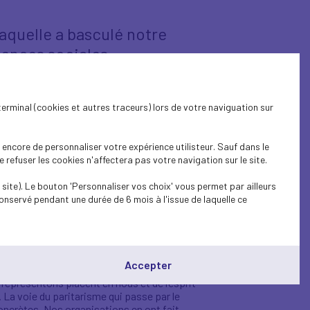
 laquelle a basculé notre
uences sociales
s défaillances d’entreprises de toutes
terminal (cookies et autres traceurs) lors de votre naviguation sur
isations disposent massivement – c’est
encore de personnaliser votre expérience utilisteur. Sauf dans le
stabilité prolongée, pour notre société, sa
refuser les cookies n'affectera pas votre navigation sur le site.
site). Le bouton 'Personnaliser vos choix' vous permet par ailleurs
e vous alerter sur les risques réels qu’une
onservé pendant une durée de 6 mois à l'issue de laquelle ce
es - sommes profondément attachés à la
de notre société, confrontés à une
ographiques ou climatiques.
Accepter
 représentons placent en nous et de l’esprit
té. La voie du paritarisme qui passe par le
oncrètes. Nos organisations en ont fait