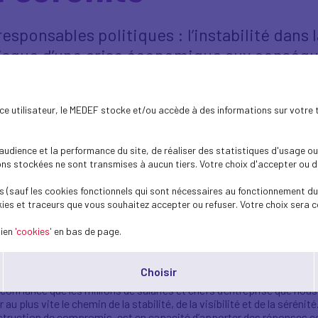
 responsables politiques : l’instabilité dans
e risque d’une crise économique aux conséq
estissements sont gelés, les intentions d’embauches sont révisées, le
ence utilisateur, le MEDEF stocke et/ou accède à des informations sur votre 
un niveau inconnu depuis longtemps.
 capteurs de terrain sur tout le territoire – dont toutes nos organ
dience et la performance du site, de réaliser des statistiques d'usage ou 
t le quotidien des salariés qui sont en jeu. Les conséquences d’une in
s stockées ne sont transmises à aucun tiers. Votre choix d'accepter ou de 
 composent, en seraient graves.
 (sauf les cookies fonctionnels qui sont nécessaires au fonctionnement du 
titutions et des choix des élus de la Nation, il est de notre devoir d
ies et traceurs que vous souhaitez accepter ou refuser. Votre choix sera c
lien
'cookies'
en bas de page.
 sommes – représentants des organisations syndicales et patronal
us sommes déterminés à participer pleinement aux transformations 
ns précédent, qu’elles soient technologiques, géostratégiques, dém
Choisir
onfiance que les millions de salariés et chefs d’entreprise que nous
au plus vite le chemin de la stabilité, de la visibilité et de la séréni
onstruction de compromis, est en capacité d’apporter des réponses c