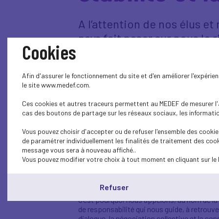
A l’attention de nos élus et
pays fait peser sur nous l
Cookies
dramatiques.
D’ores et déjà en France, des projets d’inv
Afin d'assurer le fonctionnement du site et d'en améliorer l'expéri
tailles se multiplient au point d’atteindre 
le site www.medef.com.
Derrière ces remontées en temps réel de nos
Ces cookies et autres traceurs permettent au MEDEF de mesurer l'au
l’économie réelle, l’avenir des entreprises e
cas des boutons de partage sur les réseaux sociaux, les information
cohésion, les femmes et les hommes qui la
Vous pouvez choisir d'accepter ou de refuser l'ensemble des cookies
Dans le respect du fonctionnement de nos ins
de paramétrer individuellement les finalités de traitement des cook
telle instabilité génère.
message vous sera à nouveau affiché..
Vous pouvez modifier votre choix à tout moment en cliquant sur le 
Comme vous, les acteurs sociaux que nous
démocratie et à la démocratie sociale. No
situation budgétaire et à des mutations sa
Refuser
C’est pourquoi nous appelons, au nom de la c
de responsabilité qui nous guide, à retrouver 
dialogue, la négociation collective et la c