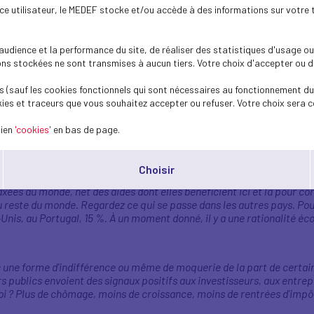
ence utilisateur, le MEDEF stocke et/ou accède à des informations sur votre 
fonctions publiques. L'Etat fait de gros efforts mais il y a les collecti
dience et la performance du site, de réaliser des statistiques d'usage ou 
 ligne et dont on a besoin, des enseignants, des forces de l'ordre, de
s stockées ne sont transmises à aucun tiers. Votre choix d'accepter ou de 
oisonne la vie de tout le monde; là, il y a des économies à faire. (…) 
us de 10 millions de salariés. On est un peu concernés, je pense qu'o
 (sauf les cookies fonctionnels qui sont nécessaires au fonctionnement du 
 tous les ans. Donc on a voix au chapitre, on aimerait bien être un pe
ies et traceurs que vous souhaitez accepter ou refuser. Votre choix sera c
r l'innovation, pour l'emploi. Pour l'instant, il n'y a rien dans ce bud
a France. Prenez l'Espagne, prenez la Pologne, prenez le Portugal, pr
lien
'cookies'
en bas de page.
l'économie, on affaiblira l'emploi.
»
ises
Choisir
axées au monde, net des aides dont elles bénéficient ici et là pour co
au reste du monde. Regardez ce qui se passe dans les autres pays. Pou
-Unis, au Portugal, 15 %. À un moment donné, il y a une rationalité é
avec une forme d'indifférence ou même de moquerie de la part de cert
rs publics envoient des signaux positifs aux investisseurs, aux entrep
quoi ? Plus de chômage, moins de croissance, moins de rentrées d'impô