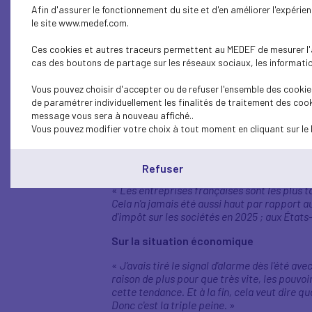
Afin d'assurer le fonctionnement du site et d'en améliorer l'expéri
le site www.medef.com.
Sur les mesures d’économie à prendre
«
Il y a beaucoup trop d'improductifs dans les 
Ces cookies et autres traceurs permettent au MEDEF de mesurer l'au
Je ne parle pas des gens qui sont en première
cas des boutons de partage sur les réseaux sociaux, les information
administration qui coûte très cher et qui emp
pays. Le Medef c'est 200 000 entreprises, pl
Vous pouvez choisir d'accepter ou de refuser l'ensemble des cookies
du pays ; 300 milliards d'impôts et de taxes
de paramétrer individuellement les finalités de traitement des cook
des mesures positives pour la croissance, pou
message vous sera à nouveau affiché..
va complètement à l'inverse de ce que fait l
Vous pouvez modifier votre choix à tout moment en cliquant sur le 
dans un monde à part. Et si on veut affaiblir 
Sur les taxes qui pèsent sur les entrepr
Refuser
«
Les entreprises françaises sont les plus t
Cela n'a jamais été aussi haut par rapport 
d'impôt sur les sociétés en 2025 ; aux États
Sur la situation économique
«
J’avais tiré le signal d'alarme dès l'été 
raison de plus pour que très vite, les pouvoi
cette tendance. Et à la fin, cela veut dire 
Donc c'est la triple peine.
»