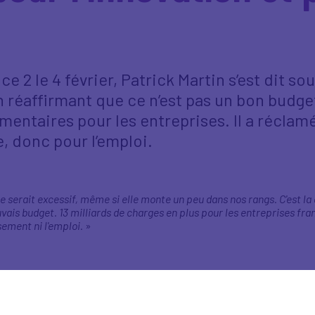
ce 2 le 4 février, Patrick Martin s’est dit s
 réaffirmant que ce n’est pas un bon budget
mentaires pour les entreprises. Il a récla
e, donc pour l’emploi.
e serait excessif, même si elle monte un peu dans nos rangs. C'est la 
ais budget. 13 milliards de charges en plus pour les entreprises fran
sement ni l'emploi.
»
er alors qu'on est déjà à un record mondial. Ce n'est pas cela qui va
dit que l'instabilité politique coûte 12 milliards ; moi, j'observe que
rojeter dans l'avenir. Donc on attend très, très vite des mesures plus 
nt. On sera constructifs mais en l'état on redoute quand même que 2