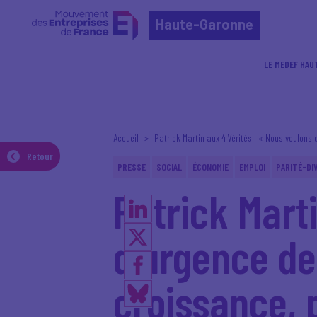
Haute-Garonne
LE MEDEF HAU
Accueil
Patrick Martin aux 4 Vérités : « Nous voulons 
Retour
PRESSE
SOCIAL
ÉCONOMIE
EMPLOI
PARITÉ-DI
Patrick Mart
d'urgence de
croissance, p