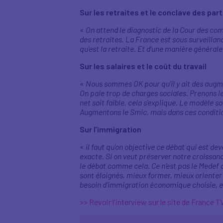
Sur les retraites et le conclave des par
«
On attend le diagnostic de la Cour des comp
des retraites. La France est sous surveillan
qu'est la retraite. Et d'une manière générale, 
Sur les salaires et le coût du travail
«
Nous sommes OK pour qu'il y ait des augmen
On paie trop de charges sociales. Prenons le 
net soit faible, cela s'explique. Le modèle soc
Augmentons le Smic, mais dans ces conditi
Sur l’immigration
«
il faut qu'on objective ce débat qui est 
exacte. Si on veut préserver notre croissan
le débat comme cela. Ce n’est pas le Medef qu
sont éloignés, mieux former, mieux orienter 
besoin d'immigration économique choisie, e
>> Revoir l'interview sur le site de France T