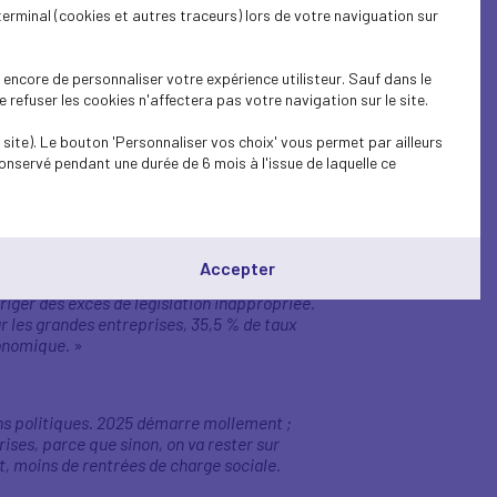
terminal (cookies et autres traceurs) lors de votre naviguation sur
vités locales, il y a le secteur hospitalier.
encore de personnaliser votre expérience utilisteur. Sauf dans le
s soignants… Mais derrière il y a toute cette
refuser les cookies n'affectera pas votre navigation sur le site.
Ce qui nous intéresse c'est la réussite du
n est très contributeurs à la bonne marche
site). Le bouton 'Personnaliser vos choix' vous permet par ailleurs
u plus entendus. (…) Nous voulons d'urgence
onservé pendant une durée de 6 mois à l'issue de laquelle ce
get qui aille dans ce sens. Le reste du monde
enez bien sûr les Etats-Unis. On n'est pas
Accepter
rriger des excès de législation inappropriée.
r les grandes entreprises, 35,5 % de taux
conomique.
»
ains politiques. 2025 démarre mollement ;
rises, parce que sinon, on va rester sur
t, moins de rentrées de charge sociale.