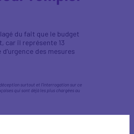
oulagé du fait que le budget
, car il représente 13
mé d’urgence des mesures
déception surtout et l'interrogation sur ce
çaises qui sont déjà les plus chargées au
 résorber l'endettement et la variable
 les entreprises vont payer 13 milliards. Mais,
positives pour l'économie. (…) Il va falloir
026 soit pire encore.
».