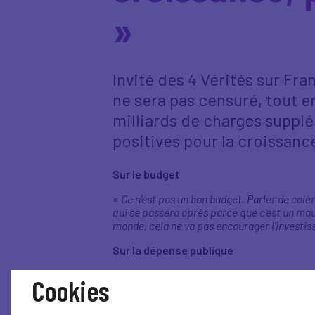
»
Invité des 4 Vérités sur Fran
ne sera pas censuré, tout en
milliards de charges supplé
positives pour la croissanc
Sur le budget
«
Ce n'est pas un bon budget. Parler de colèr
qui se passera après parce que c'est un mauv
monde, cela ne va pas encourager l'investis
Sur la dépense publique
«
La dépense publique va continuer à augment
Cookies
d'ajustement ce sont les entreprises. On nous 
à nouveau, ce qui nous intéresse c'est de se p
nous administrer des preuves très rapideme