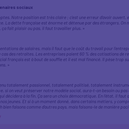
tenaires sociaux
tes. Notre position est très claire ; c'est une erreur d'avoir ouvert,
ce. La dette française est énorme et détenue par des étrangers. On n
ça fait plaisir ou pas, il faut travailler plus.
»
tations de salaires, mais il faut que le coût du travail pour l'entre
cas des retraites. Les entreprises paient 60 % des cotisations de retra
ial français est à bout de souffle et il est mal financé. Il pèse trop sur
ons.
»
devenu totalement passionnel, totalement politisé, totalement instru
ce, si on veut préserver notre modèle social, aura-t-on besoin ou pa
i décidera à la fin. Ça sera un choix démocratique. En l'état, il faut d
nos jeunes. Et si à un moment donné, dans certains métiers, y compri
h bien faisons comme d'autres pays, mais faisons-le de manière paci
V