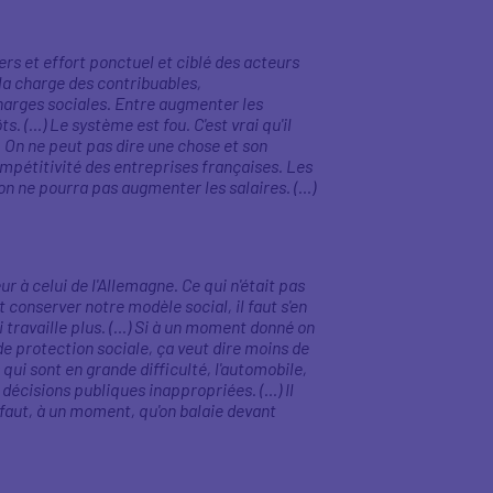
rs et effort ponctuel et ciblé des acteurs
à la charge des contribuables,
charges sociales. Entre augmenter les
ts. (…) Le système est fou. C'est vrai qu'il
. On ne peut pas dire une chose et son
compétitivité des entreprises françaises. Les
 on ne pourra pas augmenter les salaires. (…)
r à celui de l'Allemagne. Ce qui n'était pas
ut conserver notre modèle social, il faut s'en
i travaille plus. (…) Si à un moment donné on
 de protection sociale, ça veut dire moins de
 qui sont en grande difficulté, l'automobile,
 décisions publiques inappropriées. (…) Il
l faut, à un moment, qu'on balaie devant