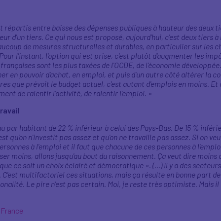
 répartis entre baisse des dépenses publiques à hauteur des deux tie
eur d'un tiers. Ce qui nous est proposé, aujourd'hui, c'est deux tiers 
aucoup de mesures structurelles et durables, en particulier sur les 
Pour l'instant, l'option qui est prise, c'est plutôt d'augmenter les impô
s françaises sont les plus taxées de l'OCDE, de l'économie développée
ner en pouvoir d'achat, en emploi, et puis d'un autre côté altérer la 
es que prévoit le budget actuel, c'est autant d'emplois en moins. Et
ent de ralentir l'activité, de ralentir l'emploi
. »
ravail
 par habitant de 22 % inférieur à celui des Pays-Bas. De 15 % inférieu
c'est qu'on n'investit pas assez et qu'on ne travaille pas assez. Si on ve
personnes à l'emploi et il faut que chacune de ces personnes à l'emplo
 cotiser moins, allons jusqu'au bout du raisonnement. Ça veut dire moins
 que ce soit un choix éclairé et démocratique ». (…) Il y a des secteurs
 C'est multifactoriel ces situations, mais ça résulte en bonne part de
alité. Le pire n'est pas certain. Moi, je reste très optimiste. Mais i
o France