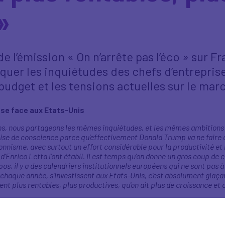
»
 de l’émission « On n’arrête pas l’éco » sur F
quer les inquiétudes des chefs d’entreprise
 budget et les tensions actuelles sur le marc
ise face aux Etats-Unis
, nous partageons les mêmes inquiétudes, et les mêmes ambitions par
rise de conscience parce qu'effectivement Donald Trump va ne faire 
isme, avec surtout un effort considérable pour la productivité et l'a
d'Enrico Letta l'ont établi. Il est temps qu'on donne un gros coup de 
, il y a des calendriers institutionnels européens qui ne sont pas à l'é
aque année, s'investissent aux Etats-Unis, c'est absolument glaçant. A
nent plus rentables, plus productives, qu'on ait plus de croissance et
miques par les politiques