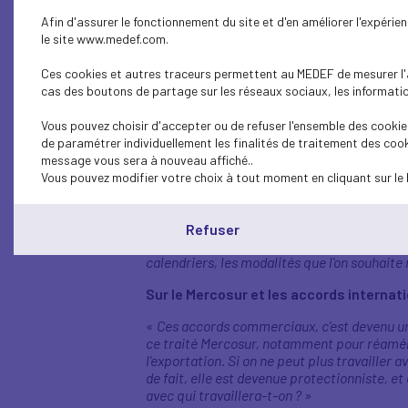
«
Nous avons mis en place, au Medef, un fr
Afin d'assurer le fonctionnement du site et d'en améliorer l'expéri
des sujets économiques, notamment par nos p
le site www.medef.com.
profile dans le cadre du budget, cela va un 
c'est d'abord que le marché européen des cap
Ces cookies et autres traceurs permettent au MEDEF de mesurer l'au
et la France se dotent des moyens de la rent
cas des boutons de partage sur les réseaux sociaux, les information
Sur le pacte vert et L’Europe
Vous pouvez choisir d'accepter ou de refuser l'ensemble des cookies
«
Pour être compétitif il ne faut pas détrico
de paramétrer individuellement les finalités de traitement des cook
un drapeau rouge et c'est pour nos concurre
message vous sera à nouveau affiché..
s'impose à elle-même un certain nombre de n
Vous pouvez modifier votre choix à tout moment en cliquant sur le 
fin, le risque, c’est que l'Europe décroche,
Européenne en ayant voulu bien faire. (…) L’
émissions de gaz à effet de serre, c'est 3 % d
Refuser
s'appauvrisse terriblement et que d'autres, 
calendriers, les modalités que l'on souhaite 
Sur le Mercosur et les accords internat
«
Ces accords commerciaux, c'est devenu une
ce traité Mercosur, notamment pour réaménag
l'exportation. Si on ne peut plus travailler 
de fait, elle est devenue protectionniste, et
avec qui travaillera-t-on ?
»