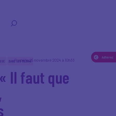
T
Adhérez
Adhérez
Posté le 25 novembre 2024 à 10h33
SSE
DANS LES MÉDIAS
« Il faut que
,
s