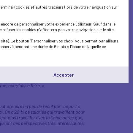
ur qu'il y ait une meilleure compréhension
terminal (cookies et autres traceurs) lors de votre naviguation sur
conjoncturelles. Quand on voit ce qui se
c mes homologues allemands et italiens hier,
 trop réglementé et puis surtout que l'Europe
encore de personnaliser votre expérience utilisteur. Sauf dans le
refuser les cookies n'affectera pas votre navigation sur le site.
site). Le bouton 'Personnaliser vos choix' vous permet par ailleurs
CS3D, devoirs de vigilance, c'est pour nous
onservé pendant une durée de 6 mois à l'issue de laquelle ce
ée par de bonnes intentions, l'Europe
 termes de compétitivité économique. Et à la
cette magnifique construction qu'est l'Union
 à effet de serre. La France, c'est 0,7 % des
 fin, qu'au motif de ne plus polluer, on
Accepter
n partage les objectifs, ce sont les
me, nous laisse faire.
»
aut prendre un peu de recul par rapport à
 On a 20 % de salariés qui travaillent pour
peut plus travailler avec la Chine parce que,
, qui ont des perspectives très intéressantes,