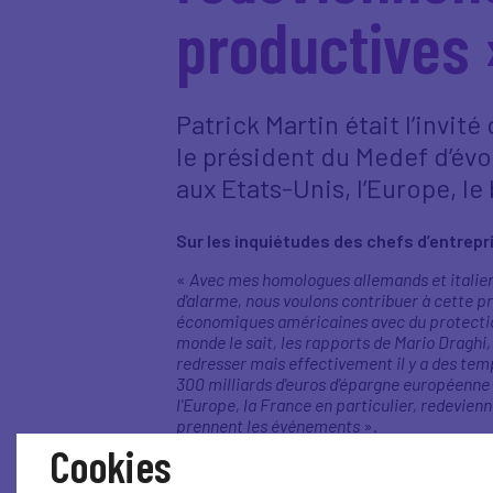
productives 
Patrick Martin était l’invité
le président du Medef d’évo
aux Etats-Unis, l’Europe, le
Sur les inquiétudes des chefs d’entrepr
«
Avec mes homologues allemands et italiens
d'alarme, nous voulons contribuer à cette p
économiques américaines avec du protectionn
monde le sait, les rapports de Mario Draghi, 
redresser mais effectivement il y a des tempos
300 milliards d'euros d'épargne européenne ch
l'Europe, la France en particulier, redevien
prennent les événements
».
Cookies
Sur l’incompréhension des enjeux écono