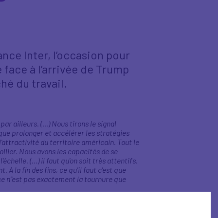
rance Inter, l’occasion pour
 face à l’arrivée de Trump
hé du travail.
 ailleurs. (…) Nous tirons le signal
que prolonger et accélérer les stratégies
ttractivité du territoire américain. Tout le
collier. Nous avons les capacités de se
chelle. (…) il faut qu'on soit très attentifs.
 la fin des fins, ce qu'il faut c'est que
 ce n’'est pas exactement la tournure que