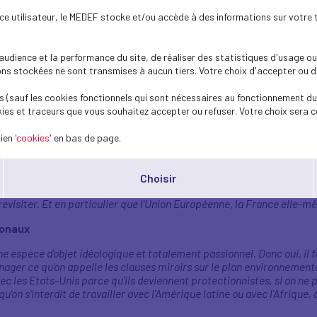
ont économique auquel on associe des économistes de premier plan po
ence utilisateur, le MEDEF stocke et/ou accède à des informations sur votre 
olitiques. On a l'impression qu'ils sont un peu décalés des réalités 
peu à contresens de ce qu'il faudrait faire. Ce qu'on a préconisé, ave
itaux s'organise, il est trop fragmenté, il est trop compliqué, il est
dience et la performance du site, de réaliser des statistiques d'usage ou 
abilité et de la croissance
».
s stockées ne sont transmises à aucun tiers. Votre choix d'accepter ou de 
 (sauf les cookies fonctionnels qui sont nécessaires au fonctionnement du 
ter le pacte vert, mais il faut le réaménager. Les directives CSRD et 
ies et traceurs que vous souhaitez accepter ou refuser. Votre choix sera c
nts un drapeau blanc, celui de la reddition. Pourquoi ? Parce qu'anim
ormes, de réglementations, de contraintes, qui la disqualifient en
lien
'cookies'
en bas de page.
 que nos valeurs, nos principes soient remis en cause, et qu'on casse 
Europe est le continent le plus vertueux en matière d'émissions de gaz
u PIB mondial. Il faut continuer sur ce chemin. Mais il ne faut pas, à la
Choisir
moins scrupuleux, moins vertueux que nous, ramassent la mise . (…) O
revisiter. Et en particulier que l'Union Européenne, la France elle-mê
ionaux
 espèce d'objet idéologique et totalement passionnel. Donc oui, il f
er ce qu'on appelle les clauses miroirs sur le plan environnemental.
avec les Etats-Unis parce qu'ils deviennent protectionnistes, si on ne 
 qu'on s'interdit de travailler avec l'Amérique latine ou avec l'Afrique