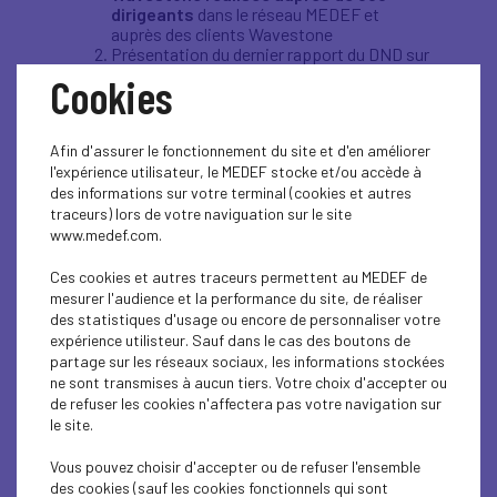
dirigeants
dans le réseau MEDEF et
auprès des clients Wavestone
Présentation du dernier rapport du DND sur
les dépendances dans 25 pays en matière
Cookies
d’IA
"
IA : Économie mondiale des
dépendances (indice de résilience de l’IA
par pays)
" - Digital New Deal
Afin d'assurer le fonctionnement du site et d'en améliorer
Présentation de l’indice de résilience
l'expérience utilisateur, le MEDEF stocke et/ou accède à
numérique : aDRI - Indice de Résilience
des informations sur votre terminal (cookies et autres
Numérique (Association for Digital
Resilience Initiative )
traceurs) lors de votre naviguation sur le site
Lancement de
la consultation publique
www.medef.com.
nationale sur la souveraineté numérique
.
Ces cookies et autres traceurs permettent au MEDEF de
Les enseignements de l’enquête Medef /
mesurer l'audience et la performance du site, de réaliser
Wavestone
des statistiques d'usage ou encore de personnaliser votre
expérience utilisteur. Sauf dans le cas des boutons de
La dépendance technologique n’est
partage sur les réseaux sociaux, les informations stockées
plus d’expert
. Les entreprises identifient
ne sont transmises à aucun tiers. Votre choix d'accepter ou
désormais clairement leurs vulnérabilités
de refuser les cookies n'affectera pas votre navigation sur
sur l’ensemble de la chaîne de valeur
le site.
numérique.
Le sujet progresse mais reste très «
Vous pouvez choisir d'accepter ou de refuser l'ensemble
clivant
» :
une entreprise sur deux (48
des cookies (sauf les cookies fonctionnels qui sont
%) déclare avoir déjà engagé des