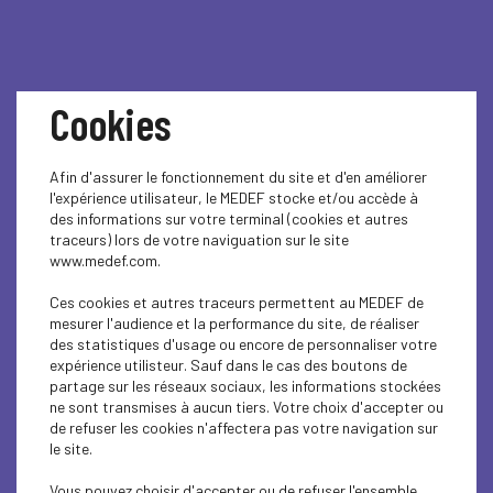
Cookies
Afin d'assurer le fonctionnement du site et d'en améliorer
#EP12 - La protection
l'expérience utilisateur, le MEDEF stocke et/ou accède à
des informations sur votre terminal (cookies et autres
sociale collective
traceurs) lors de votre naviguation sur le site
www.medef.com.
Ces cookies et autres traceurs permettent au MEDEF de
Cette semaine dans le podcast des Petits Cailloux,
mesurer l'audience et la performance du site, de réaliser
enregistré dans les studios Elixir, nous aborderons le
des statistiques d'usage ou encore de personnaliser votre
thème de la protection sociale collective.
expérience utilisteur. Sauf dans le cas des boutons de
Et plus particulièrement comment appréhender la
partage sur les réseaux sociaux, les informations stockées
protection sociale sociale dans l'entreprise, les enjeux et
ne sont transmises à aucun tiers. Votre choix d'accepter ou
les risques?
de refuser les cookies n'affectera pas votre navigation sur
Pour répondre à ce sujet, nous accueillons deux membres
le site.
actifs de la commission sociale, emploi et
formation,
Virginie Martin
, directrice régionale au cabinet
Vous pouvez choisir d'accepter ou de refuser l'ensemble