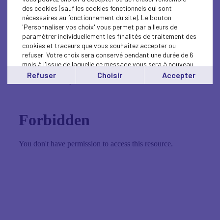
de formation Interactifs et
Marc Vallet
, dirigeant de la
des cookies (sauf les cookies fonctionnels qui sont
société Conseil et Partenaire Courtage à Toulouse
nécessaires au fonctionnement du site). Le bouton
Retrouvez
Virginie Martin
et
Marc Vallet
sur Linkedin.
'Personnaliser vos choix' vous permet par ailleurs de
Je vous souhaite un bon épisode et n'hésitez pas à
paramétrer individuellement les finalités de traitement des
partager, liker et commenter le podcast "Les petits
cookies et traceurs que vous souhaitez accepter ou
cailloux".
refuser. Votre choix sera conservé pendant une durée de 6
Vous souhaitez nous posez des questions et/ou avoir des
mois à l'issue de laquelle ce message vous sera à nouveau
informations sur le Medef31, vous pouvez me contacter
affiché..
Refuser
Choisir
Accepter
sur camille.diaz-guerin@medef31.fr ou sur
Linkedin
Vous pouvez modifier votre choix à tout moment en
cliquant sur le lien
'cookies'
en bas de page.