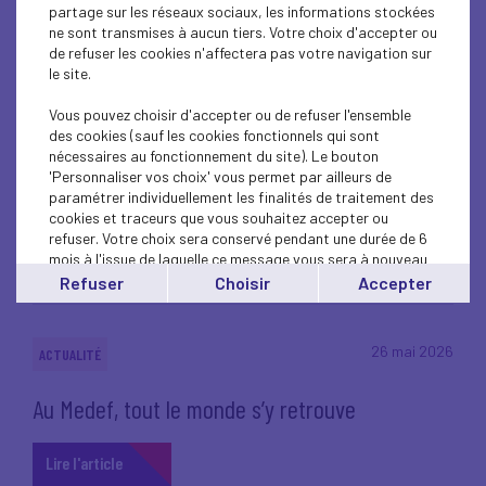
partage sur les réseaux sociaux, les informations stockées
ne sont transmises à aucun tiers. Votre choix d'accepter ou
de refuser les cookies n'affectera pas votre navigation sur
le site.
16 juin 2026
ACTUALITÉ
Vous pouvez choisir d'accepter ou de refuser l'ensemble
des cookies (sauf les cookies fonctionnels qui sont
Thomas Fantini élu président du Medef Haute-
nécessaires au fonctionnement du site). Le bouton
Garonne
'Personnaliser vos choix' vous permet par ailleurs de
paramétrer individuellement les finalités de traitement des
cookies et traceurs que vous souhaitez accepter ou
Lire l'article
refuser. Votre choix sera conservé pendant une durée de 6
mois à l'issue de laquelle ce message vous sera à nouveau
affiché..
Refuser
Choisir
Accepter
Vous pouvez modifier votre choix à tout moment en
cliquant sur le lien
'cookies'
en bas de page.
26 mai 2026
ACTUALITÉ
Au Medef, tout le monde s’y retrouve
Lire l'article