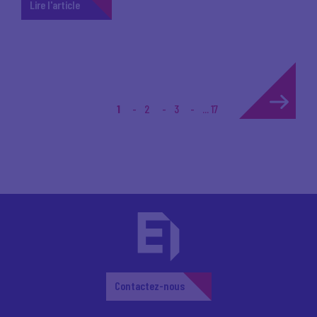
Lire l'article
1
2
3
... 17
Contactez-nous