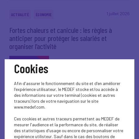
1 juillet 2026
ACTUALITÉ
ÉCONOMIE
Fortes chaleurs et canicule : les règles à
anticiper pour protéger les salariés et
organiser l’activité
Lire l'article
Cookies
Afin d'assurer le fonctionnement du site et d'en améliorer
l'expérience utilisateur, le MEDEF stocke et/ou accède à
30 juin 2026
ACTUALITÉ
des informations sur votre terminal (cookies et autres
ÉCONOMIE
traceurs) lors de votre naviguation sur le site
www.medef.com.
Cartes sur table 2026 - Ce que la France ne
peut plus ignorer
Ces cookies et autres traceurs permettent au MEDEF de
mesurer l'audience et la performance du site, de réaliser
des statistiques d'usage ou encore de personnaliser votre
Lire l'article
expérience utilisteur. Sauf dans le cas des boutons de