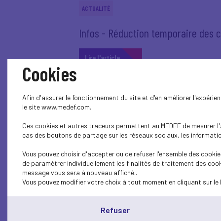
ACTUALITÉ
Infos - Réduction temporaire des c
Lire l'article
Cookies
Afin d'assurer le fonctionnement du site et d'en améliorer l'expéri
le site www.medef.com.
ACTUALITÉ
Ces cookies et autres traceurs permettent au MEDEF de mesurer l'au
Elections européennes
cas des boutons de partage sur les réseaux sociaux, les information
Vous pouvez choisir d'accepter ou de refuser l'ensemble des cookies
Lire l'article
de paramétrer individuellement les finalités de traitement des cook
message vous sera à nouveau affiché..
Vous pouvez modifier votre choix à tout moment en cliquant sur le 
Refuser
ACTUALITÉ