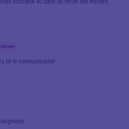
ises Occitanie au cœur du forum des métiers.
E-GARONNE
ers de la communication
nseignante