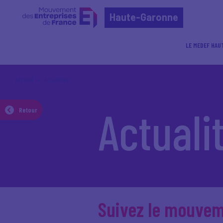
Haute-Garonne
LE MEDEF HAU
Accueil
Actualités
Actuali
Retour
Suivez le mouve