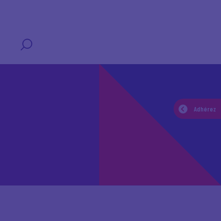
T
Adhérez