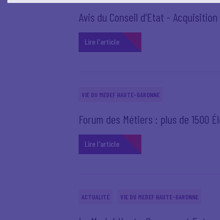
Avis du Conseil d’Etat - Acquisiti
Lire l'article
VIE DU MEDEF HAUTE-GARONNE
Forum des Métiers : plus de 1500 É
Lire l'article
ACTUALITÉ
VIE DU MEDEF HAUTE-GARONNE