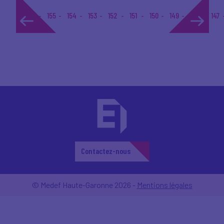
1...
155
154
153
152
151
150
149
148
147
Contactez-nous
© Medef Haute-Garonne 2026 -
Mentions légales