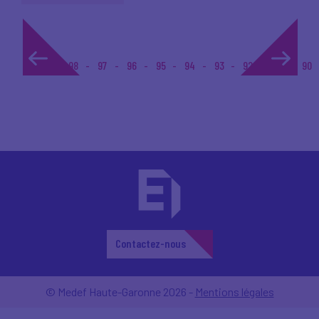
1...
98
97
96
95
94
93
92
91
90
Contactez-nous
© Medef Haute-Garonne 2026 -
Mentions légales