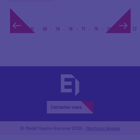
1...
81
80
79
78
77
76
75
74
73
Contactez-nous
© Medef Haute-Garonne 2026 -
Mentions légales