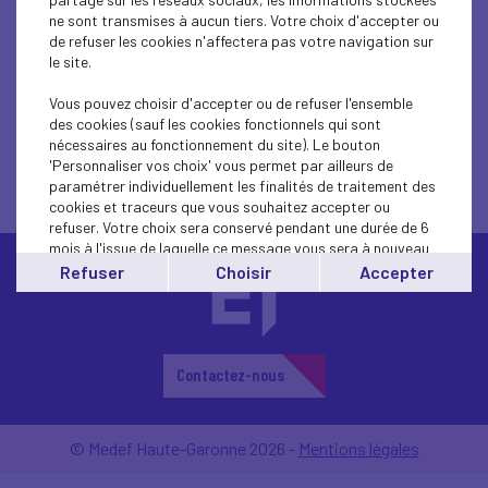
SOCIAL
ne sont transmises à aucun tiers. Votre choix d'accepter ou
de refuser les cookies n'affectera pas votre navigation sur
le site.
Vous pouvez choisir d'accepter ou de refuser l'ensemble
des cookies (sauf les cookies fonctionnels qui sont
nécessaires au fonctionnement du site). Le bouton
'Personnaliser vos choix' vous permet par ailleurs de
paramétrer individuellement les finalités de traitement des
cookies et traceurs que vous souhaitez accepter ou
refuser. Votre choix sera conservé pendant une durée de 6
mois à l'issue de laquelle ce message vous sera à nouveau
affiché..
Refuser
Choisir
Accepter
Vous pouvez modifier votre choix à tout moment en
cliquant sur le lien
'cookies'
en bas de page.
Contactez-nous
© Medef Haute-Garonne 2026 -
Mentions légales