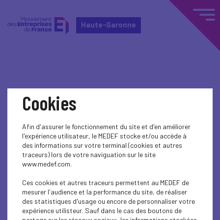
Haute-Garonne
Home
Actualités nationales
Cookies
Actualités nationales
Afin d'assurer le fonctionnement du site et d'en améliorer
l'expérience utilisateur, le MEDEF stocke et/ou accède à
SOCIAL
des informations sur votre terminal (cookies et autres
traceurs) lors de votre naviguation sur le site
EDUCATION-TRAINING
www.medef.com.
SOCIAL
Ces cookies et autres traceurs permettent au MEDEF de
mesurer l'audience et la performance du site, de réaliser
des statistiques d'usage ou encore de personnaliser votre
SOCIAL
expérience utilisteur. Sauf dans le cas des boutons de
partage sur les réseaux sociaux, les informations stockées